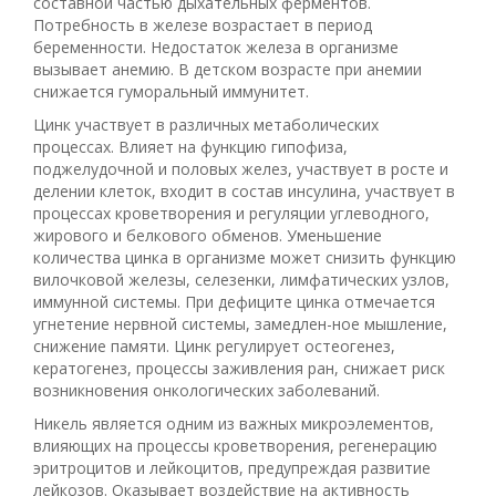
составной частью дыхательных ферментов.
Потребность в железе возрастает в период
беременности. Недостаток железа в организме
вызывает анемию. В детском возрасте при анемии
снижается гуморальный иммунитет.
Цинк участвует в различных метаболических
процессах. Влияет на функцию гипофиза,
поджелудочной и половых желез, участвует в росте и
делении клеток, входит в состав инсулина, участвует в
процессах кроветворения и регуляции углеводного,
жирового и белкового обменов. Уменьшение
количества цинка в организме может снизить функцию
вилочковой железы, селезенки, лимфатических узлов,
иммунной системы. При дефиците цинка отмечается
угнетение нервной системы, замедлен-ное мышление,
снижение памяти. Цинк регулирует остеогенез,
кератогенез, процессы заживления ран, снижает риск
возникновения онкологических заболеваний.
Никель является одним из важных микроэлементов,
влияющих на процессы кроветворения, регенерацию
эритроцитов и лейкоцитов, предупреждая развитие
лейкозов. Оказывает воздействие на активность