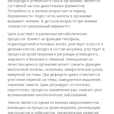
кислорода и углекислого газа в организме, является
составной частью дыхательных ферментов.
Потребность в железе возрастает в период
беременности. Недостаток железа в организме
вызывает анемию. В детском возрасте при анемии
снижается гуморальный иммунитет.
Цинк участвует в различных метаболических
процессах. Влияет на функцию гипофиза,
поджелудочной и половых желез, участвует в росте и
делении клеток, входит в состав инсулина, участвует в
процессах кроветворения и регуляции углеводного,
жирового и белкового обменов. Уменьшение ко-
личества цинка в организме может снизить функцию
вилочковой железы, селезенки, лимфатических узлов,
иммунной системы. При дефиците цинка отмечается
угнетение нервной системы, замедленное мышление,
снижение памяти. Цинк регулирует остеогенез,
кератогенез, процессы заживления ран, снижает риск
возникновения онкологических заболеваний.
Никель является одним из важных микроэлементов,
влияющих на процессы кроветворения, регенерацию
эритроцитов и лейкоцитов, предупреждая развитие