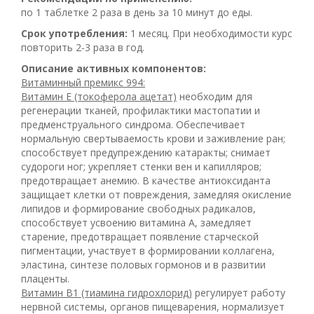
по 1 таблетке 2 раза в день за 10 минут до еды.
Срок употребления:
1 месяц. При необходимости курс
повторить 2-3 раза в год.
Описание активных компонентов:
Витаминный премикс 994:
Витамин Е (токоферола ацетат)
необходим для
регенерации тканей, профилактики мастопатии и
предменструального синдрома. Обеспечивает
нормальную свертываемость крови и заживление ран;
способствует предупреждению катаракты; снимает
судороги ног; укрепляет стенки вен и капилляров;
предотвращает анемию. В качестве антиоксиданта
защищает клетки от повреждения, замедляя окисление
липидов и формирование свободных радикалов,
способствует усвоению витамина А, замедляет
старение, предотвращает появление старческой
пигментации, участвует в формировании коллагена,
эластина, синтезе половых гормонов и в развитии
плаценты.
Витамин В1 (тиамина гидрохлорид)
регулирует работу
нервной системы, органов пищеварения, нормализует