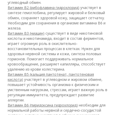
углеводный обмен.
Витамин В2 (рибофлавина гидрохлорид)
участвует в
синтезе гемоглобина, регулирует жировой и белковый
обмен, сохраняет здоровой кожу, защищает сетчатку.
Необходим для сохранения в организме витамина В6 и
железа.
Витамин В3 (ниацин)
существует в виде никотиновой
кислоты и никотинамида, входит в состав ферментов,
играет огромную роль в окислительно-
восстановительных процессах в клетках. Нужен для
здоровья нервной системы и кожи, синтеза половых
гормонов. Помогает поддерживать нормальное
кровообращение, расширяет капилляры, способствует
удалению из крови холестерина.
Витамин В5 (кальция пантотенат, пантотеновая
кислота)
участвует в углеводном и жировом обмене,
повышает устойчивость организма к физическим и
умственным нагрузкам, стрессам, играет важную роль в
регуляции иммунитета, предупреждает развитие
аллергии.
Витамин В6 (пиридоксина гидрохлорид)
необходим для
нормальной работы нервной и сердечно-сосудистой