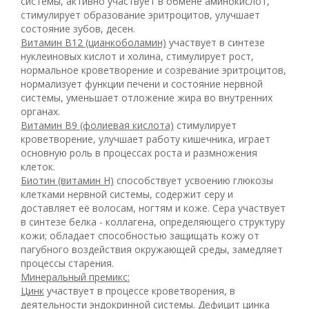
системы, активно участвует в обмене аминокислот,
стимулирует образование эритроцитов, улучшает
состояние зубов, десен.
Витамин В12 (цианкоболамин)
участвует в синтезе
нуклеиновых кислот и холина, стимулирует рост,
нормальное кроветворение и созревание эритроцитов,
нормализует функции печени и состояние нервной
системы, уменьшает отложение жира во внутренних
органах.
Витамин В9 (фолиевая кислота)
стимулирует
кроветворение, улучшает работу кишечника, играет
основную роль в процессах роста и размножения
клеток.
Биотин (витамин Н)
способствует усвоению глюкозы
клетками нервной системы, содержит серу и
доставляет её волосам, ногтям и коже. Сера участвует
в синтезе белка - коллагена, определяющего структуру
кожи; обладает способностью защищать кожу от
пагубного воздействия окружающей среды, замедляет
процессы старения.
Минеральный премикс:
Цинк
участвует в процессе кроветворения, в
деятельности эндокринной системы. Дефицит цинка