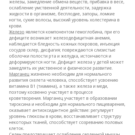
железы, замедление обмена веществ, прибавка в весе,
ослабление умственной деятельности, задержка
жидкости в организме, бесплодие, запоры, ломкие
ногти, сухие волосы, высокий уровень холестерина в
крови.
Железо
является компонентом гемоглобина, при его
дефиците возникает железодефицитная анемия,
наблюдается бледность кожных покровов, инъекция
сосудов склер, дисфагия; повреждаются слизистые
оболочки полости рта и желудка, истончаются и
деформируются ногти. Дефицит железа у детей может
замедлять их умственное и физическое развитие.
Марганец
жизненно необходим для нормального
развития скелета человека, способствует усвоению
витамина В1 (тиамина), а также железа и меди,
поэтому косвенно участвует в процессе
кроветворения. Марганец участвует в образовании
тироксина и необходим для нормального пищеварения,
оказывает антиоксидантное действие: регулирует
уровень глюкозы в крови, восстанавливает структуру
некоторых тканей, способствует созреванию половых
клеток.
Селен
предотвращает ослабление сердечной мышцы,