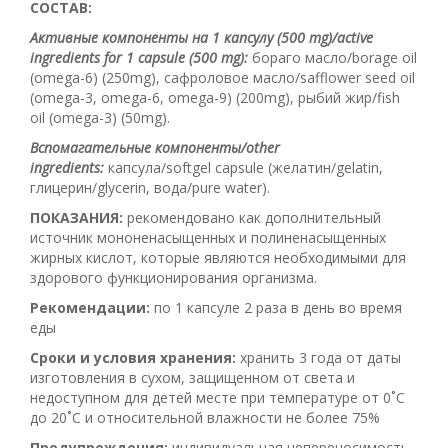
СОСТАВ:
Активные компоненты на 1 капсулу (500 mg)/active
ingredients for 1 capsule (500 mg):
бораго масло/borage oil
(omega-6) (250mg), сафроловое масло/safflower seed oil
(omega-3, omega-6, omega-9) (200mg), рыбий жир/fish
oil (omega-3) (50mg).
Вспомагательные компоненты/other
ingredients:
капсула/softgel capsule (желатин/gelatin,
глицерин/glycerin, вода/pure water).
ПОКАЗАНИЯ:
рекомендовано как дополнительный
источник мононенасыщенных и полиненасыщенных
жирных кислот, которые являются необходимыми для
здорового функционирования организма.
Рекомендации:
по 1 капсуле 2 раза в день во время
еды
Сроки и условия хранения:
хранить 3 года от даты
изготовления в сухом, защищенном от света и
недоступном для детей месте при температуре от 0˚С
до 20˚С и относительной влажности не более 75%
Предупреждения:
индивидуальная непереносимость