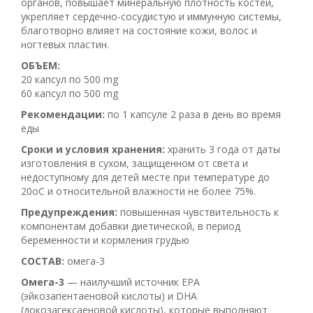
органов, повышает минеральную плотность костей,
укрепляет сердечно-сосудистую и иммунную системы,
благотворно влияет на состояние кожи, волос и
ногтевых пластин.
ОБЪЕМ:
20 капсул по 500 mg
60 капсул по 500 mg
Рекомендации:
по 1 капсуле 2 раза в день во время
еды
Сроки и условия хранения:
хранить 3 года от даты
изготовления в сухом, защищенном от света и
недоступному для детей месте при температуре до
20оС и относительной влажности не более 75%.
Предупреждения:
повышенная чувствительность к
компонентам добавки диетической, в период
беременности и кормления грудью
СОСТАВ:
омега-3
Омега-3
— наилучший источник EPA
(эйкозапентаеновой кислоты) и DHA
(докозагексаеновой кислоты), которые выполняют