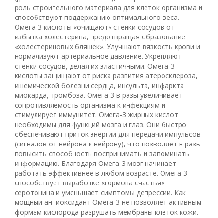
роль строительного материала для клеток организма и
способствуют поддержанию оптимального веса.
Омега-3 кислоты «очищают» стенки сосудов от
избытка холестерина, предотвращая образование
«холестериновых бляшек». Улучшают вязкость крови и
нормализуют артериальное давление. Укрепляют
стенки сосудов, делая их эластичными. Омега-3
кислоты защищают от риска развития атеросклероза,
ишемической болезни сердца, инсульта, инфаркта
миокарда, тромбоза. Омега-3 в разы увеличивает
сопротивляемость организма к инфекциям и
стимулирует иммунитет. Омега-3 жирных кислот
необходимы для функций мозга и глаз. Они быстро
обеспечивают приток энергии для передачи импульсов
(сигналов от нейрона к нейрону), что позволяет в разы
повысить способность воспринимать и запоминать
информацию. Благодаря Омега-3 мозг начинает
работать эффективнее в любом возрасте. Омега-3
способствует выработке «гормона счастья»
серотонина и уменьшает симптомы депрессии. Как
мощный антиоксидант Омега-3 не позволяет активным
формам кислорода разрушать мембраны клеток кожи.