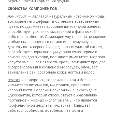
беременности и кормления грудью
СВОЙСТВА КОМПОНЕНТОВ
Ламинария
— является натуральным источником йода,
восполняет его дефицит в организме естественным
путем, поддерживает здоровье щитовидной железы,
способствует усилению умственной и физической
работоспособности. Ламинария улучшает пищеварение
и обменные процессы в организме, стимулирует
деятельность нервной и сердечно-сосудистой систем,
способствует нормализации уровня холестерина и
триглицеридов в крови, повышает иммунитет. Морская
капуста уменьшает вязкость крови, замедляет процесс
склерозирования в кровеносных сосудах, улучшает
заживление ран, состояние кожи, ногтей и волос.
Вакамэ
— водоросль, содержащая йод и большое
количество витаминов, минералов, при низкой
калорийности. Содержит природный антиоксидант
фукоксантин, который способствует образованию
протеинов и жирных кислот омега-3, что является
профилактикой инсульта, инфаркта. Повышает
работоспособность, возобновляет силы и