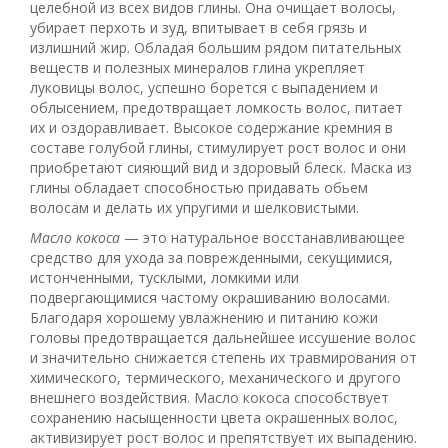
целебной из всех видов глины. Она очищает волосы,
убирает перхоть и зуд, впитывает в себя грязь и
излишний жир. Обладая большим рядом питательных
веществ и полезных минералов глина укрепляет
луковицы волос, успешно борется с выпадением и
облысением, предотвращает ломкость волос, питает
их и оздоравливает. Высокое содержание кремния в
составе голубой глины, стимулирует рост волос и они
приобретают сияющий вид и здоровый блеск. Маска из
глины обладает способностью придавать обьем
волосам и делать их упругими и шелковистыми.
Масло кокоса
— это натуральное восстанавливающее
средство для ухода за поврежденными, секущимися,
истонченными, тусклыми, ломкими или
подвергающимися частому окрашиванию волосами.
Благодаря хорошему увлажнению и питанию кожи
головы предотвращается дальнейшее иссушение волос
и значительно снижается степень их травмирования от
химического, термического, механического и другого
внешнего воздействия. Масло кокоса способствует
сохранению насыщенности цвета окрашенных волос,
активизирует рост волос и препятствует их выпадению.