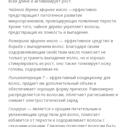
всей длине и активизирует рост.
Чайного дерева эфирное масло
—эффективно
предотвращает патогенное развитие
микроорганизмов, провоцирующих появление перхоти.
Кроме того, чайное дерево укрепляет волосы,
предотвращая их ломкость и выпадение.
Розмарина эфирное масло
— эффективное средство в
борьбе с выпадением волос. Благодаря своим
оздоравливающим свойствам масло помогает не
только устранить выпадение волос, но и хорошо
стимулировать их рост, оно также тонизирует кожу
головы, оздоравливая ее.
Поликватерниум 7
– эффективный кондиционер для
волос, придает им дополнительный объем и
обеспечивает хорошую форму прическе. Равномерно
распределяется по волосам, облегчает расчесывание и
снимает электростатический заряд.
Глицерин
— является х орошим питательным и
увлажняющим средством для волос, помогает
избавится от перхоти и оздоравливает волосы с
секущими концами. Глицерин позволяет волосам быть