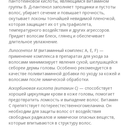
пантотеиновой кислоты, являющимся витамином
группы В. Д-пантенол заполняет трещинки и пустоты
волос, убирает сечение и повышает прочность,
окутывает локоны тончайшей невидимой пленочкой,
которая защищает их от ультрафиолета,
температурного воздействия и других агрессоров.
Придает волосам блеск, глянец и обеспечивает
длительное увлажнение.
Липосентол М
(витаминный комплекс А, Е, F) —
применение комплекса в препаратах для ухода за
волосами минимизирует явления сухой, шелушащейся
себореи дермы головы. Особенно рекомендуется в
качестве поливитаминной добавки по уходу за кожей и
волосами после химической обработки.
Аскорбиновая кислота (витамин С)
— способствует
хорошей циркуляции крови в коже головы, помогает
предотвратить ломкость и выпадение волос. Витамин
С препятствует потереестественногомеланина. Он
необходим для защиты волос от воздействия
свободных радикалов и химически опасных веществ,
которые впитываются в структуру волос.