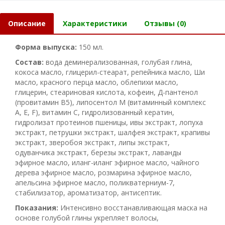
Описание
Характеристики
Отзывы (0)
Форма выпуска:
150 мл.
Состав:
вода деминерализованная, голубая глина,
кокоса масло, глицерил-стеарат, репейника масло, Ши
масло, красного перца масло, облепихи масло,
глицерин, стеариновая кислота, кофеин, Д-пантенол
(провитамин В5), липосентол М (витаминный комплекс
А, Е, F), витамин С, гидролизованный кератин,
гидролизат протеинов пшеницы, ивы экстракт, лопуха
экстракт, петрушки экстракт, шалфея экстракт, крапивы
экстракт, зверобоя экстракт, липы экстракт,
одуванчика экстракт, березы экстракт, лаванды
эфирное масло, иланг-иланг эфирное масло, чайного
дерева эфирное масло, розмарина эфирное масло,
апельсина эфирное масло, поликватерниум-7,
стабилизатор, ароматизатор, антисептик.
Показания:
Интенсивно восстанавливающая маска на
основе голубой глины укрепляет волосы,