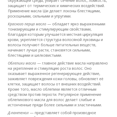
окружающей среды, убирает сечение волос, ломкость,
защищает от термических и химических воздействий.
Применение масла Ши делает локоны блестящими,
роскошными, сильными и упругими.
Красного перца масло
— обладает ярко выраженными
тонизирующим и стимулирующим свойствами,
благодаря которым улучшается местная циркуляция
крови, укрепляется структура волосяной луковицы и
волосы получают больше питательных веществ,
начинают лучше расти, становятся сильными,
блестящими и шелковистыми.
Облепихи масло
— главное действие масла направлено
на укрепление и стимуляцию роста волос. Оно
оказывает выраженное регенерирующее действие,
заживляет повреждения кожи головы, обновляет её
клетки, защищает волосы от внешних воздействий.
Кроме того, масло облепихи является отличным
средством против перхоти. Регулярное применение
облепихового масла для волос делает слабые и
истонченные пряди более сильными и эластичными.
Д-пантенол
— представляет собой производное