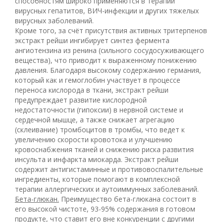
способностям широко применяются в терапии
вирусных гепатитов, ВИЧ-инфекции и других тяжелых
вирусных заболеваний.
Кроме того, за счёт присутствия активных тритерпенов
экстракт рейши ингибирует синтез фермента
ангиотензина из ренина (сильного сосудосуживающего
вещества), что приводит к выраженному понижению
давления. Благодаря высокому содержанию германия,
который как и гемоглобин участвует в процессе
переноса кислорода в ткани, экстракт рейши
предупреждает развитие кислородной
недостаточности (гипоксии) в нервной системе и
сердечной мышце, а также снижает агрегацию
(склеивание) тромбоцитов в тромбы, что ведет к
увеличению скорости кровотока и улучшению
кровоснабжения тканей и снижению риска развития
инсульта и инфаркта миокарда. Экстракт рейши
содержит антигистаминные и противовоспалительные
ингредиенты, которые помогают в комплексной
терапии аллергических и аутоиммунных заболеваний.
Бета-глюкан.
Преимущество бета-глюкана состоит в
его высокой чистоте, 93-95% содержания в готовом
продукте, что ставит его вне конкуренции с другими