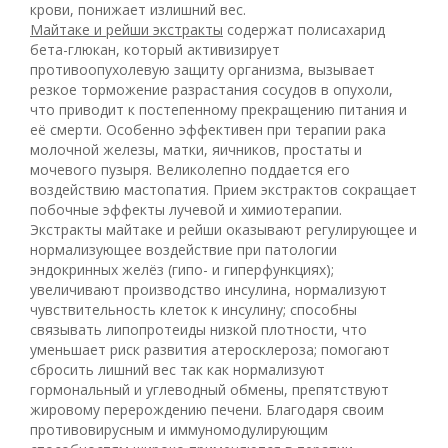
крови, понижает излишний вес.
Майтаке и рейши экстракты
содержат полисахарид
бета-глюкан, который активизирует
противоопухолевую защиту организма, вызывает
резкое торможение разрастания сосудов в опухоли,
что приводит к постепенному прекращению питания и
её смерти. Особенно эффективен при терапии рака
молочной железы, матки, яичников, простаты и
мочевого пузыря. Великолепно поддается его
воздействию мастопатия. Прием экстрактов сокращает
побочные эффекты лучевой и химиотерапии.
Экстракты майтаке и рейши оказывают регулирующее и
нормализующее воздействие при патологии
эндокринных желёз (гипо- и гиперфункциях);
увеличивают производство инсулина, нормализуют
чувствительность клеток к инсулину; способны
связывать липопротеиды низкой плотности, что
уменьшает риск развития атеросклероза; помогают
сбросить лишний вес так как нормализуют
гормональный и углеводный обмены, препятствуют
жировому перерождению печени. Благодаря своим
противовирусным и иммуномодулирующим