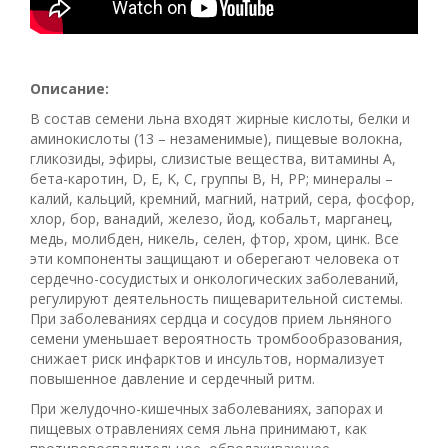
Описание:
В состав семени льна входят жирные кислоты, белки и
аминокислоты (13 – незаменимые), пищевые волокна,
гликозиды, эфиры, слизистые вещества, витамины А,
бета-каротин, D, E, K, C, группы B, H, PP; минералы –
калий, кальций, кремний, магний, натрий, сера, фосфор,
хлор, бор, ванадий, железо, йод, кобальт, марганец,
медь, молибден, никель, селен, фтор, хром, цинк. Все
эти компоненты защищают и оберегают человека от
сердечно-сосудистых и онкологических заболеваний,
регулируют деятельность пищеварительной системы.
При заболеваниях сердца и сосудов прием льняного
семени уменьшает вероятность тромбообразования,
снижает риск инфарктов и инсультов, нормализует
повышенное давление и сердечный ритм.
При желудочно-кишечных заболеваниях, запорах и
пищевых отравлениях семя льна принимают, как