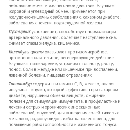
небольшое моче- и желчегонное действие. Улучшает
жировой и углеводный обмен. Применяется при
желудочно-кишечных заболеваниях, сахарном диабете,
заболеваниях печени, поджелудочной железы.
Пустырник
успокаивает, способствует нормализации
артериального давления, облегчает наступление сна,
снимает спазм желудка, кишечника.
Календулы цветы
оказывают противомикробное,
противовоспалительное, регенерирующее действие.
Улучшают пищеварение, устраняют тошноту, рвоту,
понос, боли в желудке или кишечнике при воспалении,
язвенной болезни, пищевых отравлениях.
Топинамбур
содержит витамины С, В, железо, аналог
инсулина – инулин, который эффективен при сахарном
диабете, нарушении обмена веществ, ожирении;
полезен для стимуляции иммунитета, в профилактике и
лечении острых и хронических инфекционных
заболеваний, опухолей, для выведения солей тяжелых
металлов, радионуклидов, избытка холестерина, для
повышения работоспособности и жизненного тонуса.